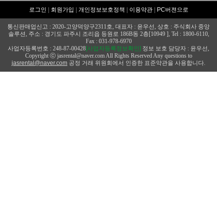
로그인
|
회원가입
|
개인정보보호정책
|
이용약관
|
PC버젼으로
통신판매업신고 : 2020-고양덕양구2311호, 대표자 : 윤우선, 상호 : 주식회사 중앙
솔루션, 주소 : 경기도 파주시 조리읍 등원로 186B동 2층[10949 ], Tel : 1800-6110,
Fax : 031-978-6970
사업자등록번호 : 248-87-00428
[사업자등록정보확인]
정보 보호 담당자 : 윤우선,
Copyright ⓒ jasrental@naver.com All Rights Reserved Any questions to
jasrental@naver.com
공정 거래 위원회에서 인증한 표준약관을 사용합니다.