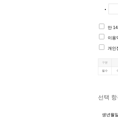
만 1
이용
개인정
구분
필수
선택 항
생년월