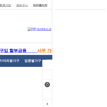
회원가입
장바구니
마이페이지
주문/배송조회
고객센터
[TF] 모션데스크
434,000 원
DH- DF 디에프 원형테이블 삼각
구입 할부금융
사무 가구 렌탈
다리
162,000 원
구/야외용가구
업종별가구
기타사무용가구
개인결제
DH- DF 디에프책상 (국산/다크다
리)
100,000 원
회원가입
DH- DF 디에프 회의용 원형테이
블
∧
99,000 원