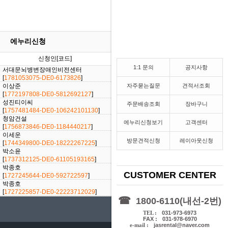
에누리신청
신청인[코드]
날짜
진행상황
1:1 문의
공지사항
서대문뇌병변장애인비전센터
[2026/06/10]
[
1781053075-DE0-6173826
]
이상준
자주묻는질문
견적서조회
[2026/02/27]
[
1772197808-DE0-5812692127
]
성진티이씨
주문배송조회
장바구니
[2025/09/10]
[
1757481484-DE0-106242101130
]
청암건설
[2025/09/03]
에누리신청보기
고객센터
[
1756873846-DE0-1184440217
]
이세운
[2025/04/11]
방문견적신청
레이아웃신청
[
1744349800-DE0-18222267225
]
박소윤
[2025/01/20]
[
1737312125-DE0-61105193165
]
박종호
[2024/09/25]
CUSTOMER CENTER
[
1727245644-DE0-592722597
]
박종호
[2024/09/25]
[
1727225857-DE0-22223712029
]
☎
1800-6110(내선-2번)
전시장 오시는 길
TEL :
031-973-6973
FAX :
031-978-6970
e-mail :
jasrental@naver.com