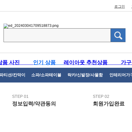
로그인
납품 사진
인기 상품
레이아웃 추천상품
가구
파티션/칸막이
소파/소파테이블
락카/신발장/사물함
인테리어가
STEP 01
STEP 02
정보입력/약관동의
회원가입완료