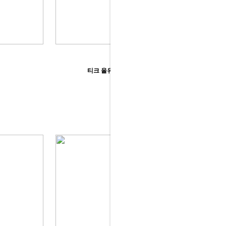
티크 올유리장 시리즈 (실버샷시)
243,000원