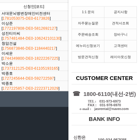
신청인[코드]
날짜
진행상황
1:1 문의
공지사항
서대문뇌병변장애인비전센터
[2026/06/10]
[
1781053075-DE0-6173826
]
이상준
자주묻는질문
견적서조회
[2026/02/27]
[
1772197808-DE0-5812692127
]
성진티이씨
주문배송조회
장바구니
[2025/09/10]
[
1757481484-DE0-106242101130
]
청암건설
[2025/09/03]
에누리신청보기
고객센터
[
1756873846-DE0-1184440217
]
이세운
[2025/04/11]
방문견적신청
레이아웃신청
[
1744349800-DE0-18222267225
]
박소윤
[2025/01/20]
[
1737312125-DE0-61105193165
]
박종호
[2024/09/25]
CUSTOMER CENTER
[
1727245644-DE0-592722597
]
박종호
[2024/09/25]
[
1727225857-DE0-22223712029
]
☎
1800-6110(내선-2번)
전시장 오시는 길
TEL :
031-973-6973
FAX :
031-978-6970
e-mail :
jasrental@naver.com
BANK INFO
신한은