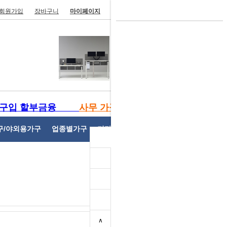
회원가입
장바구니
마이페이지
주문/배송조회
고객센터
[TF] 모션데스크
434,000 원
DH- DF 디에프 원형테이블 삼각
구입 할부금융
사무 가구 렌탈
다리
162,000 원
구/야외용가구
업종별가구
기타사무용가구
개인결제
DH- DF 디에프책상 (국산/다크다
리)
100,000 원
DH- DF 디에프 회의용 원형테이
블
∧
99,000 원