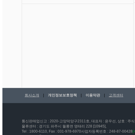
회사소개
|
개인정보보호정책
|
이용약관
|
고객센터
통신판매업신고 : 2020-고양덕양구2311호, 대표자 : 윤우선, 상호 : 주식
물류센터 : 경기도 파주시 월롱면 영태리 228 [10945],
Tel : 1800-6110, Fax : 031-978-6970사업자등록번호 : 248-87-00428