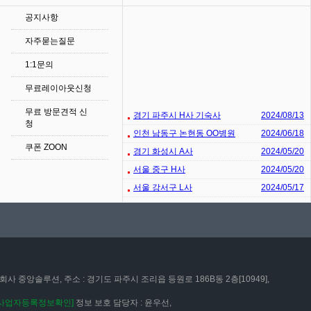
공지사항
자주묻는질문
1:1문의
무료레이아웃신청
무료 방문견적 신
경기 파주시 H사 기숙사
2024/08/13
청
인천 남동구 논현동 OO병원
2024/06/18
쿠폰 ZOON
경기 화성시 A사
2024/05/20
서울 중구 H사
2024/05/20
서울 강서구 L사
2024/05/17
회사 중앙솔루션, 주소 : 경기도 파주시 조리읍 등원로 186B동 2층[10949],
[사업자등록정보확인]
정보 보호 담당자 : 윤우선,