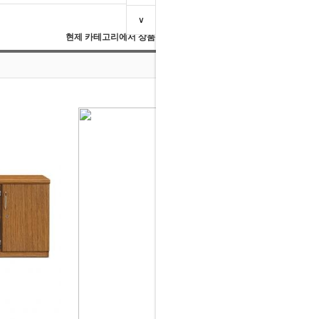
∨
현제 카테고리에서 상품검색 :
찾기
DH- P-DF 피디에프 장식장
상품진열수 :
176,000 원