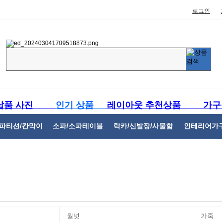
로그인
납품 사진
인기 상품
레이아웃 추천상품
가구
파티션/칸막이
소파/소파테이블
락카/신발장/사물함
인테리어가
월넛
가죽