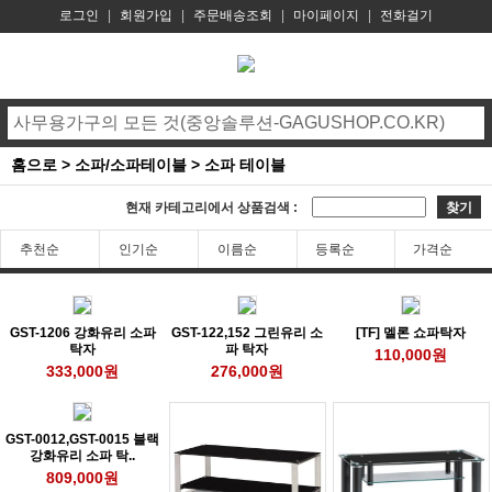
로그인
|
회원가입
|
주문배송조회
|
마이페이지
|
전화걸기
홈으로
>
소파/소파테이블
>
소파 테이블
현재 카테고리에서 상품검색 :
찾기
추천순
인기순
이름순
등록순
가격순
GST-1206 강화유리 소파
GST-122,152 그린유리 소
[TF] 멜론 쇼파탁자
탁자
파 탁자
110,000원
333,000원
276,000원
GST-0012,GST-0015 블랙
강화유리 소파 탁..
809,000원