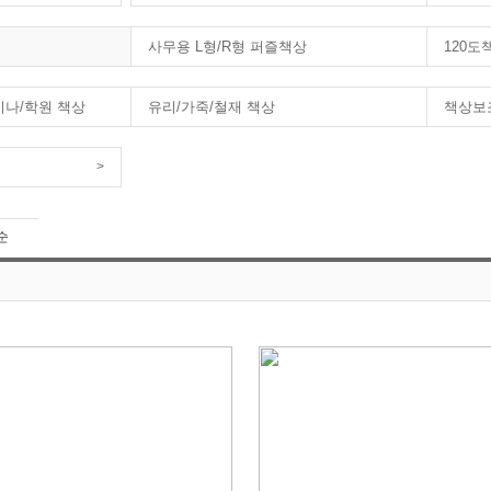
사무용 L형/R형 퍼즐책상
120도
미나/학원 책상
유리/가죽/철재 책상
책상보
>
순