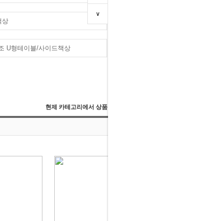
∨
책상
DH- P-DF 피디에프 장식장
조 U형테이블/사이드책상
176,000 원
현제 카테고리에서 상품검색 :
찾기
상품진열수 :