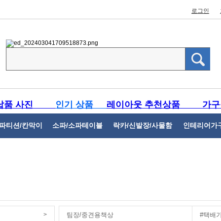
로그인
납품 사진
인기 상품
레이아웃 추천상품
가구
파티션/칸막이
소파/소파테이블
락카/신발장/사물함
인테리어가
>
팀장/중견용책상
#택배