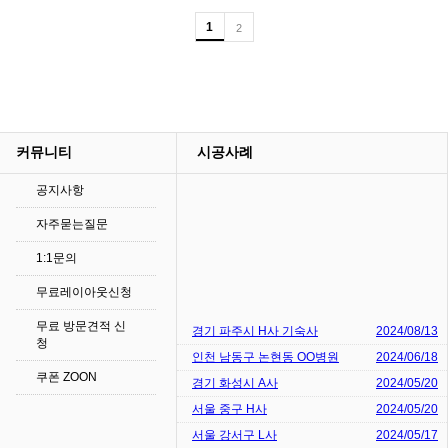
1
2
커뮤니티
시공사례
공지사항
자주묻는질문
1:1문의
무료레이아웃신청
무료 방문견적 신
경기 파주시 H사 기숙사
2024/08/13
청
인천 남동구 논현동 OO병원
2024/06/18
쿠폰 ZOON
경기 화성시 A사
2024/05/20
서울 중구 H사
2024/05/20
서울 강서구 L사
2024/05/17