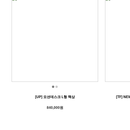
[UP] 모션데스크 L형 책상
[TF] N
840,000원