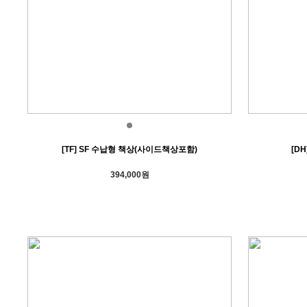
[TF] SF 수납형 책상(사이드책상포함)
[D
394,000원