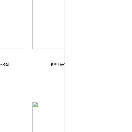
)-국산
[DH] 프레지던트책상(월낫)-국산
299,000원