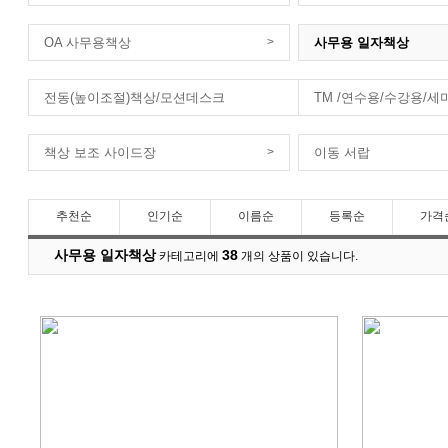
OA 사무용책상
>
사무용 일자책상
전동(높이조절)책상/모션데스크
TM /연수용/수강용/세
책상 보조 사이드장
>
이동 서랍
추천순
인기순
이름순
등록순
가격
사무용 일자책상
38
카테고리에
개의 상품이 있습니다.