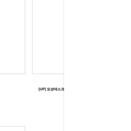
[UP] 모션데스크 일자/탑형 책상- 풀 스크린 포함
558,000원