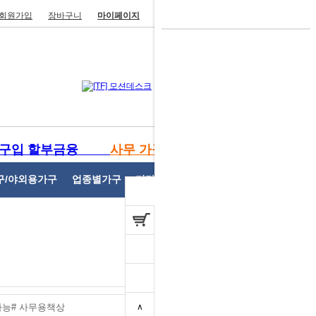
회원가입
장바구니
마이페이지
주문/배송조회
고객센터
[TF] 모션데스크
434,000 원
DH- DF 디에프 원형테이블 삼각
구입 할부금융
사무 가구 렌탈
다리
162,000 원
구/야외용가구
업종별가구
기타사무용가구
개인결제
DH- DF 디에프책상 (국산/다크다
리)
100,000 원
DH- DF 디에프 회의용 원형테이
블
가능# 사무용책상
∧
99,000 원