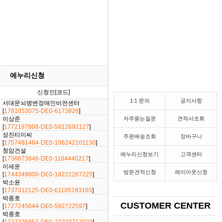
에누리신청
신청인[코드]
날짜
진행상황
1:1 문의
공지사항
서대문뇌병변장애인비전센터
[2026/06/10]
[
1781053075-DE0-6173826
]
이상준
자주묻는질문
견적서조회
[2026/02/27]
[
1772197808-DE0-5812692127
]
성진티이씨
주문배송조회
장바구니
[2025/09/10]
[
1757481484-DE0-106242101130
]
청암건설
[2025/09/03]
에누리신청보기
고객센터
[
1756873846-DE0-1184440217
]
이세운
[2025/04/11]
방문견적신청
레이아웃신청
[
1744349800-DE0-18222267225
]
박소윤
[2025/01/20]
[
1737312125-DE0-61105193165
]
박종호
[2024/09/25]
CUSTOMER CENTER
[
1727245644-DE0-592722597
]
박종호
[2024/09/25]