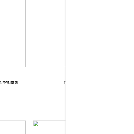
책상/유리포함
TFS- 가이아 책상
211,000원