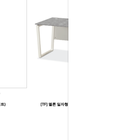
트)
[TF] 멜론 일자형 책상(D600/D800)(5color)-수입
98,000원