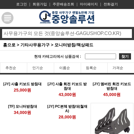
로그인
|
회원가입
|
주문배송조회
|
마이페이지
|
전화걸기
홈으로
>
기타사무용가구
>
모니터받침/책상패드
현재 카테고리에서 상품검색 :
찾기
추천순
인기순
이름순
등록순
가격순
[JY] 사출 키보드 받침대
[JY] 사출 회전 키보드 받
[JY] 멤버린 회전 키보드
침대
받침대
25,000원
43,000원
45,000원
[TF] 모니터받침대
[JY] PC본체 받침대(철재
A)
34,000원
28,000원