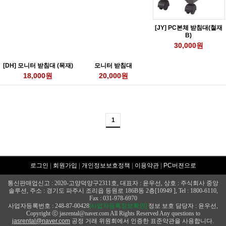
[JY] PC본체 받침대(철재
B)
30,000원
[DH] 모니터 받침대 (목재)
모니터 받침대
18,000원
20,000원
1
로그인
|
회원가입
|
개인정보보호정책
|
이용약관
|
PC버젼으로
통신판매업신고 : 2020-고양덕양구2311호, 대표자 : 윤우선, 상호 : 주식회사 중앙
솔루션, 주소 : 경기도 파주시 조리읍 등원로 186B동 2층[10949 ], Tel : 1800-6110,
Fax : 031-978-6970
사업자등록번호 : 248-87-00428
[사업자등록정보확인]
정보 보호 담당자 : 윤우선,
Copyright ⓒ jasrental@naver.com All Rights Reserved Any questions to
jasrental@naver.com
공정 거래 위원회에서 인증한 표준약관을 사용합니다.