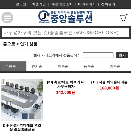
로그인
|
회원가입
|
주문배송조회
|
마이페이지
|
전화걸기
홈으로
>
인기 상품
현재 카테고리에서 상품검색 :
찾기
추천순
인기순
이름순
등록순
가격순
[KI] 흑로/백로 럭셔리 대
[TF] 디셀 회의용테이블
사무용의자
168,000원
142,000원
DH- P-DF 피디에프 연결
형 회의용테이블