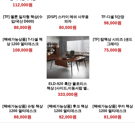
112,000원
[TF] 멜론 일자형 책상(수
[DSP] 스카이 메쉬 사무용
TF-디셀 5단장
입/국산 D600)
의자
98,000원
88,000원
80,000원
[택배가능상품] T-디셀 책
[TF] 탑책상 시리즈 (샌드
상 1200 멀티데스크
그레이)
108,000원
75,000원
ELD-920 흑단 플로리스
책상 (사이드,이동서랍 별..
333,000원
[택배가능상품] 슈팅 책상
[택배가능상품] 후크 책상
[택배가능상품] 쿠카 책상
1200 멀티데스크
1200 멀티데스크
1200 멀티데스크
88,000원
82,000원
81,000원